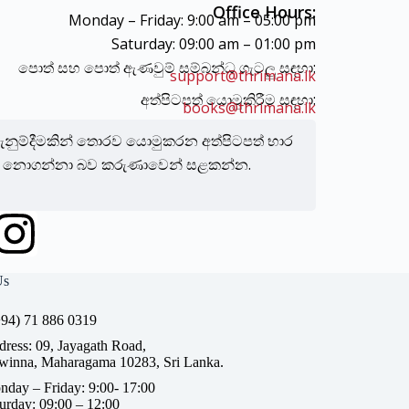
Office Hours:
Monday – Friday: 9:00 am – 05:00 pm
Saturday: 09:00 am – 01:00 pm
පොත් සහ පොත් ඇණවුම් සම්බන්ධ ගැටලු සඳහා:
support@thrimana.lk
අත්පිටපත් යොමුකිරීම සඳහා:
books@thrimana.lk
ැනුම්දීමකින් තොරව යොමුකරන අත්පිටපත් භාර
නොගන්නා බව කරුණාවෙන් සළකන්න.
Us
+94) 71 886 0319
ress: 09, Jayagath Road,
winna, Maharagama 10283, Sri Lanka.
day – Friday: 9:00- 17:00
urday: 09:00 – 12:00