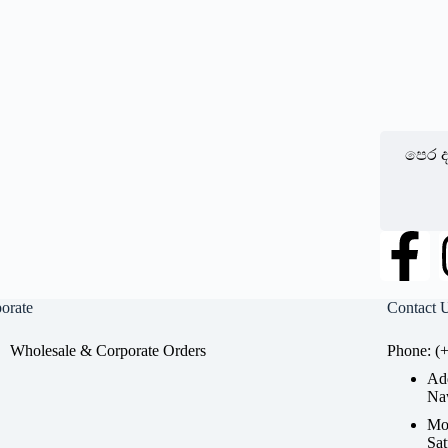
පෙර ද
orate
Contact 
Wholesale & Corporate Orders
Phone: (
Add
Na
Mon
Sat