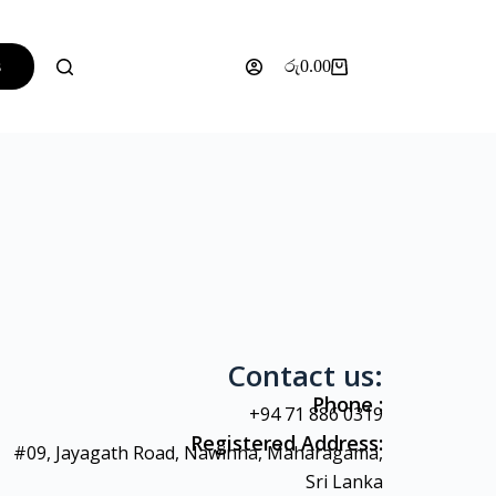
s
රු
0.00
Contact us:
Phone :
+94 71 886 0319
Registered Address:
#09, Jayagath Road, Nawinna, Maharagama,
Sri Lanka