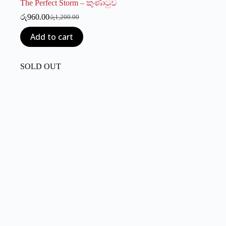
The Perfect Storm – කුණාටුව
රු
960.00
රු
1,200.00
Original
Current
price
price
Add to cart
was:
is:
රු1,200.00.
රු960.00.
SOLD OUT