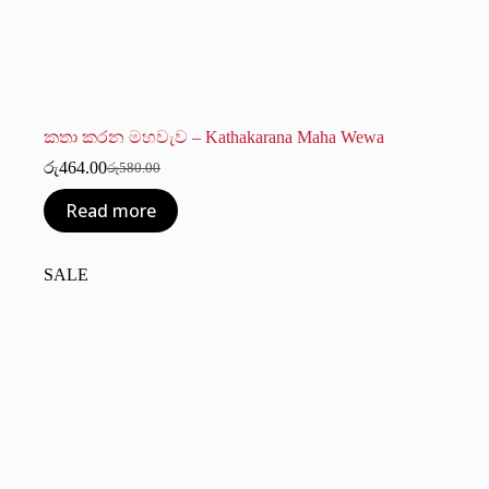
කතා කරන මහවැව – Kathakarana Maha Wewa
රු
464.00
රු
580.00
Original
Current
price
price
Read more
was:
is:
රු580.00.
රු464.00.
SALE