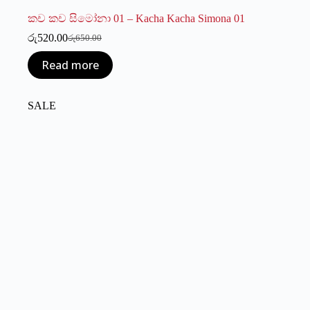
කච කච සිමෝනා 01 – Kacha Kacha Simona 01
රු
520.00
රු
650.00
Original
Current
price
price
Read more
was:
is:
රු650.00.
රු520.00.
SALE