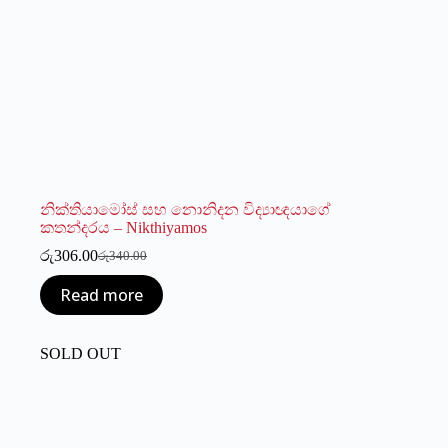
නික්තියාමෝස් සහ නොනිදන විද්‍යාඥයාගේ
කතන්දරය – Nikthiyamos
රු
306.00
රු
340.00
Original
Current
price
price
Read more
was:
is:
රු340.00.
රු306.00.
SOLD OUT