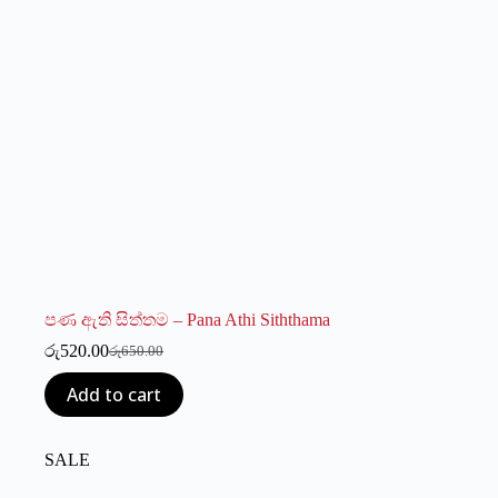
පණ ඇති සිත්තම – Pana Athi Siththama
රු
520.00
රු
650.00
Original
Current
price
price
Add to cart
was:
is:
රු650.00.
රු520.00.
SALE