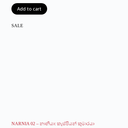
price
price
Add to cart
was:
is:
රු1,050.00.
රු840.00.
SALE
NARNIA 02 – නානියා: කැස්පියන් කුමාරයා