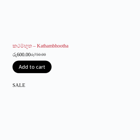
කථම්භූත – Kathambhootha
රු
600.00
රු
750.00
Original
Current
price
price
Add to cart
was:
is:
රු750.00.
රු600.00.
SALE