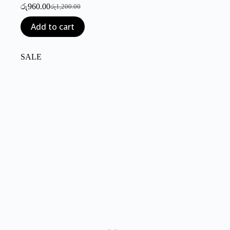
රු
960.00
රු
1,200.00
Original
Current
price
price
Add to cart
was:
is:
රු1,200.00.
රු960.00.
SALE