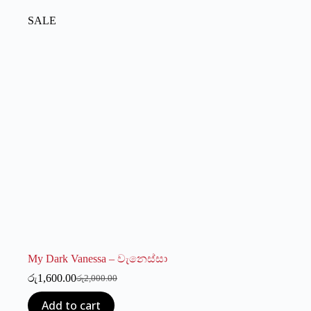
SALE
My Dark Vanessa – වැනෙස්සා
රු
1,600.00
රු
2,000.00
Original
Current
price
price
Add to cart
was:
is: