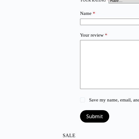
YOUR RATING
*
Name
*
Your review
*
Save my name, email, and 
Submit
SALE