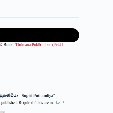
වී
Brand:
Thrimana Publications (Pvt.) Ltd.
රි පුතණ්ඩියා – Supiri Puthandiya”
 published.
Required fields are marked
*