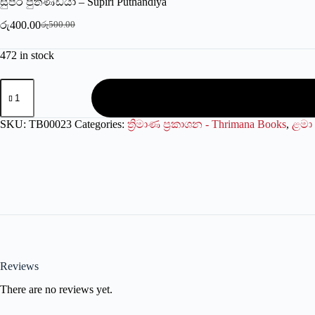
සුපිරි පුතණ්ඩියා – Supiri Puthandiya
රු
400.00
රු
500.00
Original
Current
price
price
472 in stock
was:
is:
රු500.00.
රු400.00.
සුපිරි
පුතණ්ඩියා
-
Supiri
SKU:
TB00023
Categories:
ත්‍රිමාණ ප්‍රකාශන - Thrimana Books
,
ළමා 
Puthandiya
quantity
Reviews
There are no reviews yet.