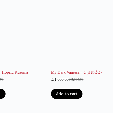
 Hopalu Kusuma
My Dark Vanessa – වැනෙස්සා
රු
1,600.00
.00
රු
2,000.00
l
t
Original
Current
price
price
was:
is:
t
Add to cart
0.00.
00.
රු2,000.00.
රු1,600.00.